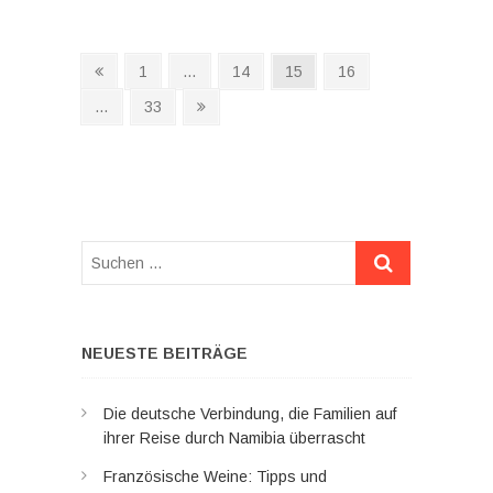
Seitennummerierung
Vorherige
Seite
Seite
Seite
Seite
1
…
14
15
16
Seite
der
Seite
Nächste
…
33
Seite
Beiträge
Suchen
…
NEUESTE BEITRÄGE
Die deutsche Verbindung, die Familien auf
ihrer Reise durch Namibia überrascht
Französische Weine: Tipps und