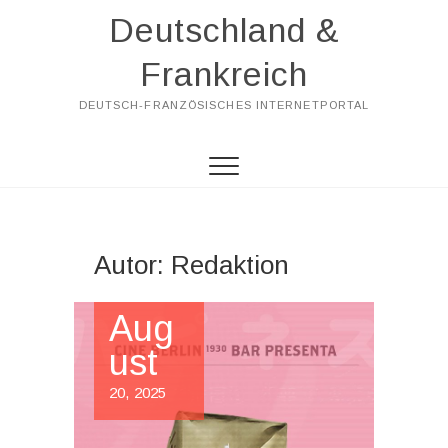
Skip
Deutschland &
to
content
Frankreich
DEUTSCH-FRANZÖSISCHES INTERNETPORTAL
Autor:
Redaktion
Aug
ust
20, 2025