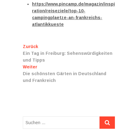
https://www.pincamp.de/magazin/inspi
ration/reiseziele/top-10-
campingplaetze-an-frankreichs-
atlantikkueste
Beitragsnavigation
Vorheriger
Zurück
Beitrag:
Ein Tag in Freiburg: Sehenswürdigkeiten
und Tipps
Nächster
Weiter
Beitrag:
Die schönsten Gärten in Deutschland
und Frankreich
Suchen
…