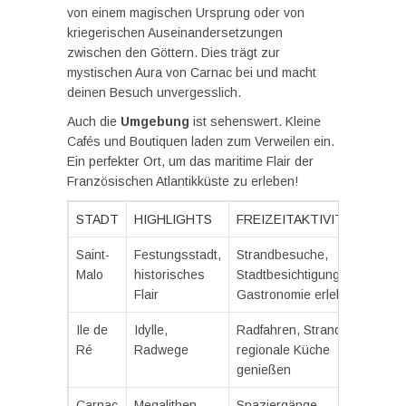
von einem magischen Ursprung oder von
kriegerischen Auseinandersetzungen
zwischen den Göttern. Dies trägt zur
mystischen Aura von Carnac bei und macht
deinen Besuch unvergesslich.
Auch die
Umgebung
ist sehenswert. Kleine
Cafés und Boutiquen laden zum Verweilen ein.
Ein perfekter Ort, um das maritime Flair der
Französischen Atlantikküste zu erleben!
STADT
HIGHLIGHTS
FREIZEITAKTIVITÄTEN
Saint-
Festungsstadt,
Strandbesuche,
Malo
historisches
Stadtbesichtigungen,
Flair
Gastronomie erleben
Ile de
Idylle,
Radfahren, Strandleben,
Ré
Radwege
regionale Küche
genießen
Carnac
Megalithen,
Spaziergänge,