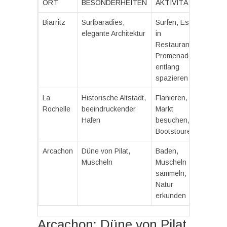
ORT
BESONDERHEITEN
AKTIVITÄTEN
Biarritz
Surfparadies,
Surfen, Essen
elegante Architektur
in
Restaurants,
Promenade
entlang
spazieren
La
Historische Altstadt,
Flanieren, den
Rochelle
beeindruckender
Markt
Hafen
besuchen,
Bootstouren
Arcachon
Düne von Pilat,
Baden,
Muscheln
Muscheln
sammeln,
Natur
erkunden
Arcachon: Düne von Pilat