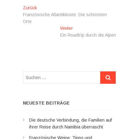
Beitragsnavigation
Vorheriger
Zurück
Beitrag:
Französische Atlantikküste: Die schönsten
Orte
Nächster
Weiter
Beitrag:
Ein Roadtrip durch die Alpen
Suchen
…
NEUESTE BEITRÄGE
Die deutsche Verbindung, die Familien auf
ihrer Reise durch Namibia überrascht
Französische Weine: Tipps und