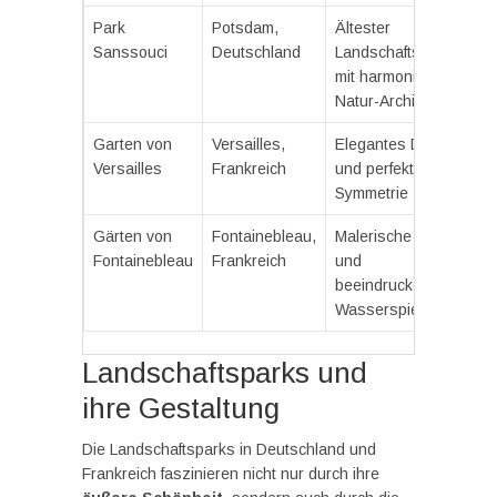
Park
Potsdam,
Ältester
Sanssouci
Deutschland
Landschaftsgarten
mit harmonischer
Natur-Architektur
Garten von
Versailles,
Elegantes Design
Versailles
Frankreich
und perfekte
Symmetrie
Gärten von
Fontainebleau,
Malerische Alleen
Fontainebleau
Frankreich
und
beeindruckende
Wasserspiele
Landschaftsparks und
ihre Gestaltung
Die Landschaftsparks in Deutschland und
Frankreich faszinieren nicht nur durch ihre