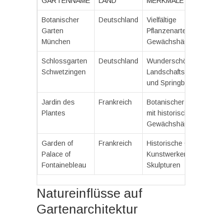
GARTENNAME
LAND
MERKMALE
Botanischer
Deutschland
Vielfältige
Garten
Pflanzenarten und
München
Gewächshäuser
Schlossgarten
Deutschland
Wunderschöne
Schwetzingen
Landschaftsarchitektur
und Springbrunnen
Jardin des
Frankreich
Botanischer Garten
Plantes
mit historischen
Gewächshäusern
Garden of
Frankreich
Historische Gärten mit
Palace of
Kunstwerken und
Fontainebleau
Skulpturen
Natureinflüsse auf
Gartenarchitektur