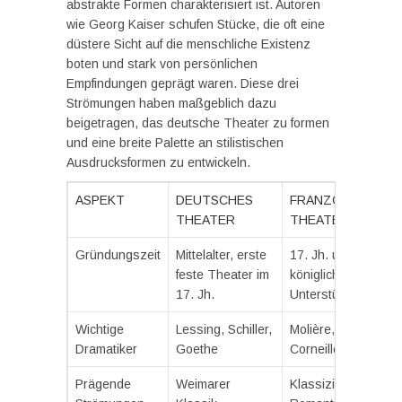
abstrakte Formen charakterisiert ist. Autoren
wie Georg Kaiser schufen Stücke, die oft eine
düstere Sicht auf die menschliche Existenz
boten und stark von persönlichen
Empfindungen geprägt waren. Diese drei
Strömungen haben maßgeblich dazu
beigetragen, das deutsche Theater zu formen
und eine breite Palette an stilistischen
Ausdrucksformen zu entwickeln.
ASPEKT
DEUTSCHES
FRANZÖSISCHES
THEATER
THEATER
Gründungszeit
Mittelalter, erste
17. Jh. unter
feste Theater im
königlicher
17. Jh.
Unterstützung
Wichtige
Lessing, Schiller,
Molière, Racine,
Dramatiker
Goethe
Corneille
Prägende
Weimarer
Klassizismus,