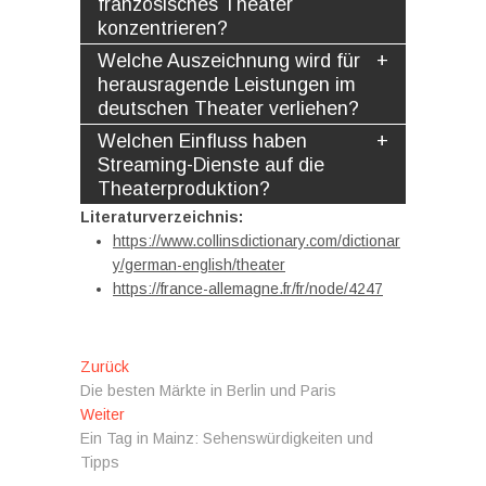
französisches Theater
konzentrieren?
Welche Auszeichnung wird für
herausragende Leistungen im
deutschen Theater verliehen?
Welchen Einfluss haben
Streaming-Dienste auf die
Theaterproduktion?
Literaturverzeichnis:
https://www.collinsdictionary.com/dictionar
y/german-english/theater
https://france-allemagne.fr/fr/node/4247
Beitragsnavigation
Vorheriger
Zurück
Beitrag:
Die besten Märkte in Berlin und Paris
Nächster
Weiter
Beitrag:
Ein Tag in Mainz: Sehenswürdigkeiten und
Tipps