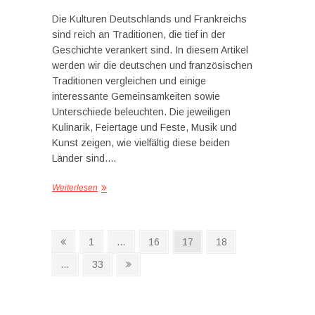
Die Kulturen Deutschlands und Frankreichs
sind reich an Traditionen, die tief in der
Geschichte verankert sind. In diesem Artikel
werden wir die deutschen und französischen
Traditionen vergleichen und einige
interessante Gemeinsamkeiten sowie
Unterschiede beleuchten. Die jeweiligen
Kulinarik, Feiertage und Feste, Musik und
Kunst zeigen, wie vielfältig diese beiden
Länder sind.…
Weiterlesen
Seitennummerierung
Vorherige
Seite
Seite
Seite
Seite
1
…
16
17
18
Seite
der
Seite
Nächste
…
33
Seite
Beiträge