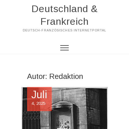
Skip
Deutschland &
to
content
Frankreich
DEUTSCH-FRANZÖSISCHES INTERNETPORTAL
Autor:
Redaktion
Juli
4, 2025