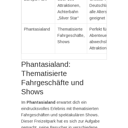
Attraktionen,
Deutschlands, für
Achterbahn
alle Altersgruppen
„Silver Star“
geeignet
Phantasialand
Thematisierte
Perfekt für
Fahrgeschäfte,
Abenteuerlustige,
Shows
abwechslungsreiche
Attraktionen
Phantasialand:
Thematisierte
Fahrgeschäfte und
Shows
Im
Phantasialand
erwartet dich ein
eindrucksvolles Erlebnis mit thematisierten
Fahrgeschäften und spektakulären Shows.
Dieser Freizeitpark hat es sich zur Aufgabe
gemacht, seine Besucher in verschiedene