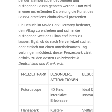
bei der atemberaubende Aktionen und
aufregende Stunts geboten werden. Dort wird
in einer mitreißenden Darbietung die Kunst des
Stunt-Darstellens eindrucksvoll präsentiert.
Ein Besuch im Movie Park Germany bedeutet,
dem Alltag zu entfliehen und sich in die
aufregende Welt des Films entführen zu
lassen. Egal, ob du nach Nervenkitzel suchst
oder einfach nur einen unterhaltsamen Tag
verbringen möchtest, dieser Freizeitpark zählt
definitiv zu den
besten Freizeitparks in
Deutschland und Frankreich
.
FREIZEITPARK
BESONDERE
BESUCHERINFOR
ATTRAKTIONEN
Futuroscope
4D-Kino,
Ideal für Technik- 
interaktive
Innovationsbegeis
Erlebnisse
Hansapark
Küsten-
Vielfältige Angebot