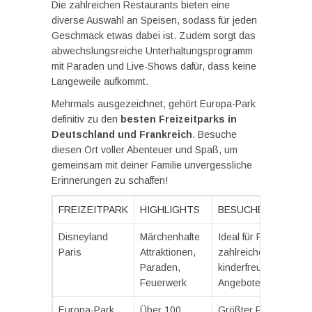
Die zahlreichen Restaurants bieten eine
diverse Auswahl an Speisen, sodass für jeden
Geschmack etwas dabei ist. Zudem sorgt das
abwechslungsreiche Unterhaltungsprogramm
mit Paraden und Live-Shows dafür, dass keine
Langeweile aufkommt.
Mehrmals ausgezeichnet, gehört Europa-Park
definitiv zu den
besten Freizeitparks in
Deutschland und Frankreich
. Besuche
diesen Ort voller Abenteuer und Spaß, um
gemeinsam mit deiner Familie unvergessliche
Erinnerungen zu schaffen!
FREIZEITPARK
HIGHLIGHTS
BESUCHERINFO
Disneyland
Märchenhafte
Ideal für Familien,
Paris
Attraktionen,
zahlreiche
Paraden,
kinderfreundliche
Feuerwerk
Angebote
Europa-Park
Über 100
Größter Freizeitpark