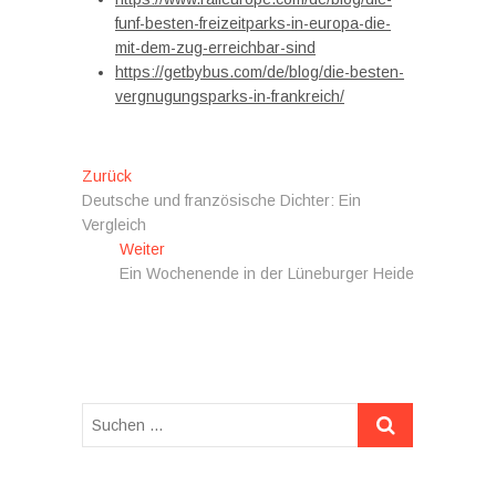
funf-besten-freizeitparks-in-europa-die-
mit-dem-zug-erreichbar-sind
https://getbybus.com/de/blog/die-besten-
vergnugungsparks-in-frankreich/
Beitragsnavigation
Vorheriger
Zurück
Beitrag:
Deutsche und französische Dichter: Ein
Vergleich
Nächster
Weiter
Beitrag:
Ein Wochenende in der Lüneburger Heide
Suchen
…