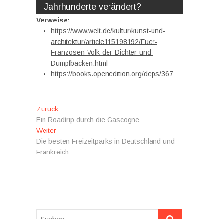
Jahrhunderte verändert?
Verweise:
https://www.welt.de/kultur/kunst-und-
architektur/article115198192/Fuer-
Franzosen-Volk-der-Dichter-und-
Dumpfbacken.html
https://books.openedition.org/deps/367
Beitragsnavigation
Vorheriger
Zurück
Beitrag:
Ein Roadtrip durch die Gascogne
Nächster
Weiter
Beitrag:
Die besten Freizeitparks in Deutschland und
Frankreich
Suchen