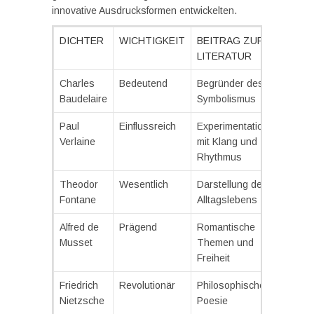
innovative Ausdrucksformen entwickelten.
DICHTER
WICHTIGKEIT
BEITRAG ZUR
LITERATUR
Charles
Bedeutend
Begründer des
Baudelaire
Symbolismus
Paul
Einflussreich
Experimentation
Verlaine
mit Klang und
Rhythmus
Theodor
Wesentlich
Darstellung des
Fontane
Alltagslebens
Alfred de
Prägend
Romantische
Musset
Themen und
Freiheit
Friedrich
Revolutionär
Philosophische
Nietzsche
Poesie