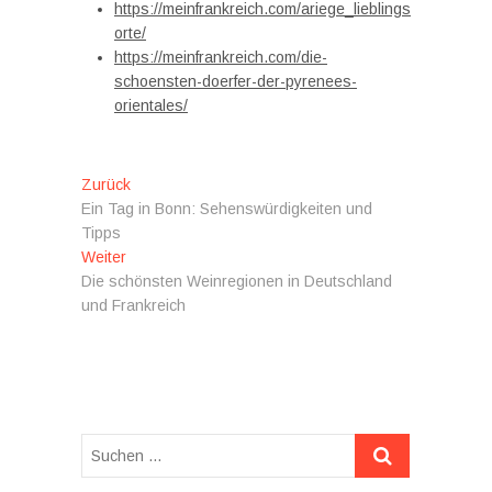
https://meinfrankreich.com/ariege_lieblings
orte/
https://meinfrankreich.com/die-
schoensten-doerfer-der-pyrenees-
orientales/
Beitragsnavigation
Vorheriger
Zurück
Beitrag:
Ein Tag in Bonn: Sehenswürdigkeiten und
Tipps
Nächster
Weiter
Beitrag:
Die schönsten Weinregionen in Deutschland
und Frankreich
Suchen
…