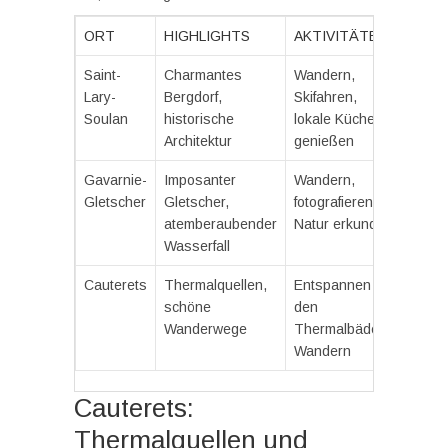
ORT
HIGHLIGHTS
AKTIVITÄTEN
Saint-
Charmantes
Wandern,
Lary-
Bergdorf,
Skifahren,
Soulan
historische
lokale Küche
Architektur
genießen
Gavarnie-
Imposanter
Wandern,
Gletscher
Gletscher,
fotografieren,
atemberaubender
Natur erkunden
Wasserfall
Cauterets
Thermalquellen,
Entspannen in
schöne
den
Wanderwege
Thermalbädern,
Wandern
Cauterets:
Thermalquellen und