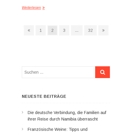
Weiterlesen
Seitennummerierung
Vorherige
Seite
Seite
Seite
Seite
Nächste
1
2
3
…
32
Seite
Seite
der
Beiträge
Suchen
…
NEUESTE BEITRÄGE
Die deutsche Verbindung, die Familien auf
ihrer Reise durch Namibia überrascht
Französische Weine: Tipps und