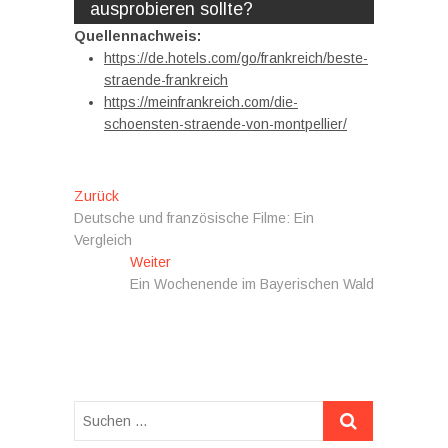
ausprobieren sollte?
Quellennachweis:
https://de.hotels.com/go/frankreich/beste-
straende-frankreich
https://meinfrankreich.com/die-
schoensten-straende-von-montpellier/
Beitragsnavigation
Vorheriger
Zurück
Beitrag:
Deutsche und französische Filme: Ein
Vergleich
Nächster
Weiter
Beitrag:
Ein Wochenende im Bayerischen Wald
Suchen
…