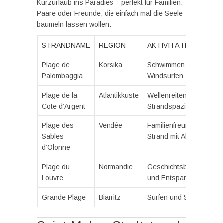
Kurzurlaub ins Paradies – perfekt für Familien,
Paare oder Freunde, die einfach mal die Seele
baumeln lassen wollen.
STRANDNAME
REGION
AKTIVITÄTEN
Plage de
Korsika
Schwimmen und
Palombaggia
Windsurfen
Plage de la
Atlantikküste
Wellenreiten und
Cote d’Argent
Strandspaziergänge
Plage des
Vendée
Familienfreundlicher
Sables
Strand mit Aktivitäten
d’Olonne
Plage du
Normandie
Geschichtsbesichtigun
Louvre
und Entspannung
Grande Plage
Biarritz
Surfen und Sonnenbad