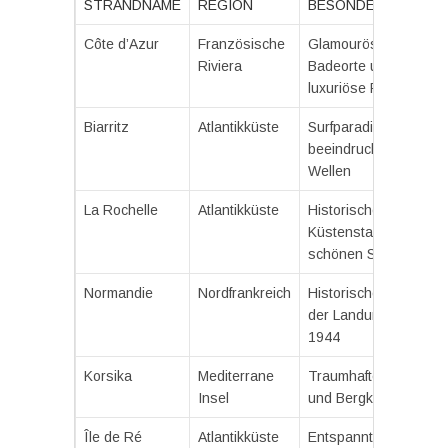
STRANDNAME
REGION
BESONDERHEITEN
Côte d’Azur
Französische
Glamouröse
Riviera
Badeorte und
luxuriöse Resorts
Biarritz
Atlantikküste
Surfparadies mit
beeindruckenden
Wellen
La Rochelle
Atlantikküste
Historische
Küstenstadt mit
schönen Stränden
Normandie
Nordfrankreich
Historische Strände
der Landung von
1944
Korsika
Mediterrane
Traumhafte Buchten
Insel
und Bergkulissen
Île de Ré
Atlantikküste
Entspannte