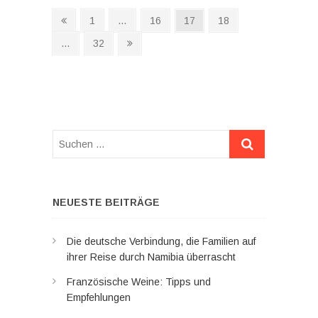
Seitennummerierung
Vorherige
Seite
Seite
Seite
Seite
1
…
16
17
18
Seite
der
Seite
Nächste
…
32
Seite
Beiträge
Suchen
…
NEUESTE BEITRÄGE
Die deutsche Verbindung, die Familien auf
ihrer Reise durch Namibia überrascht
Französische Weine: Tipps und
Empfehlungen