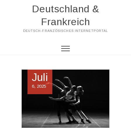
Skip
Deutschland &
to
content
Frankreich
DEUTSCH-FRANZÖSISCHES INTERNETPORTAL
Juli
6, 2025