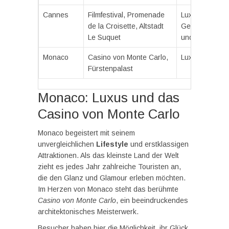
Cannes
Filmfestival, Promenade
Luxuriöse
de la Croisette, Altstadt
Geschäfte, Gl
Le Suquet
und Glamour
Monaco
Casino von Monte Carlo,
Luxus und Ele
Fürstenpalast
Monaco: Luxus und das
Casino von Monte Carlo
Monaco begeistert mit seinem
unvergleichlichen
Lifestyle
und erstklassigen
Attraktionen. Als das kleinste Land der Welt
zieht es jedes Jahr zahlreiche Touristen an,
die den Glanz und Glamour erleben möchten.
Im Herzen von Monaco steht das berühmte
Casino von Monte Carlo
, ein beeindruckendes
architektonisches Meisterwerk.
Besucher haben hier die Möglichkeit, ihr Glück