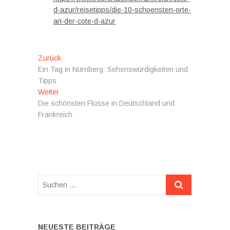
d-azur/reisetipps/die-10-schoensten-orte-
an-der-cote-d-azur
Beitragsnavigation
Vorheriger
Zurück
Beitrag:
Ein Tag in Nürnberg: Sehenswürdigkeiten und
Tipps
Nächster
Weiter
Beitrag:
Die schönsten Flüsse in Deutschland und
Frankreich
Suchen
…
NEUESTE BEITRÄGE