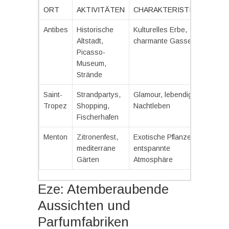
ORT
AKTIVITÄTEN
CHARAKTERISTIKA
Antibes
Historische
Kulturelles Erbe,
Altstadt,
charmante Gassen
Picasso-
Museum,
Strände
Saint-
Strandpartys,
Glamour, lebendige
Tropez
Shopping,
Nachtleben
Fischerhafen
Menton
Zitronenfest,
Exotische Pflanzen,
mediterrane
entspannte
Gärten
Atmosphäre
Eze: Atemberaubende
Aussichten und
Parfumfabriken