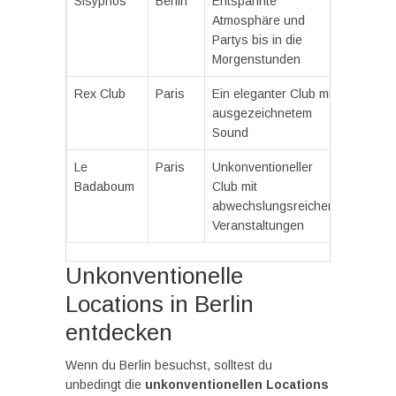
Sisyphos
Berlin
Entspannte
Atmosphäre und
Partys bis in die
Morgenstunden
Rex Club
Paris
Ein eleganter Club mit
ausgezeichnetem
Sound
Le
Paris
Unkonventioneller
Badaboum
Club mit
abwechslungsreichen
Veranstaltungen
Unkonventionelle
Locations in Berlin
entdecken
Wenn du Berlin besuchst, solltest du
unbedingt die
unkonventionellen Locations