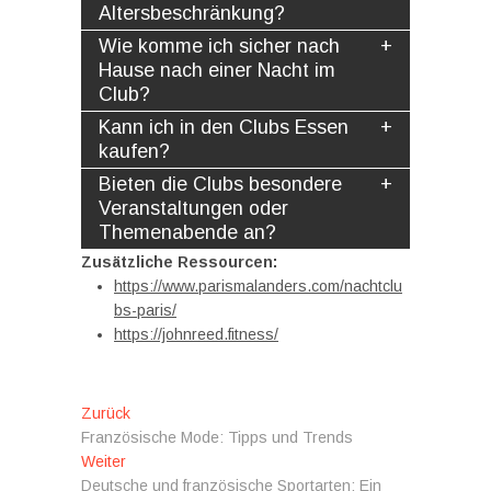
Altersbeschränkung?
Wie komme ich sicher nach
Hause nach einer Nacht im
Club?
Kann ich in den Clubs Essen
kaufen?
Bieten die Clubs besondere
Veranstaltungen oder
Themenabende an?
Zusätzliche Ressourcen:
https://www.parismalanders.com/nachtclu
bs-paris/
https://johnreed.fitness/
Beitragsnavigation
Vorheriger
Zurück
Beitrag:
Französische Mode: Tipps und Trends
Nächster
Weiter
Beitrag:
Deutsche und französische Sportarten: Ein