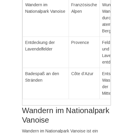
Wandern im
Französische
Wunderschöne
Nationalpark Vanoise
Alpen
Wanderwege
durch eine
atemberaubend
Berglandschaft.
Entdeckung der
Provence
Feldspaziergän
Lavendelfelder
und
Lavendelproduk
entdecken.
Badespaß an den
Côte d’Azur
Entspannung u
Stränden
Wassersport an
der
Mittelmeerküste.
Wandern im Nationalpark
Vanoise
Wandern im Nationalpark Vanoise ist ein