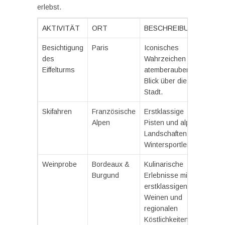
erlebst.
AKTIVITÄT
ORT
BESCHREIBUNG
Besichtigung
Paris
Iconisches
des
Wahrzeichen mit
Eiffelturms
atemberaubendem
Blick über die
Stadt.
Skifahren
Französische
Erstklassige
Alpen
Pisten und alpine
Landschaften für
Wintersportler.
Weinprobe
Bordeaux &
Kulinarische
Burgund
Erlebnisse mit
erstklassigen
Weinen und
regionalen
Köstlichkeiten.