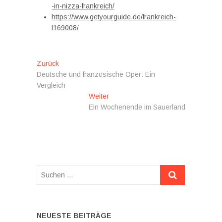
-in-nizza-frankreich/
https://www.getyourguide.de/frankreich-
l169008/
Beitragsnavigation
Vorheriger
Zurück
Beitrag:
Deutsche und französische Oper: Ein
Vergleich
Nächster
Weiter
Beitrag:
Ein Wochenende im Sauerland
Suchen
…
NEUESTE BEITRÄGE