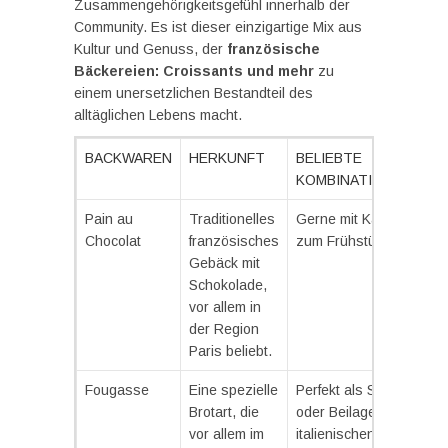
Zusammengehörigkeitsgefühl innerhalb der
Community. Es ist dieser einzigartige Mix aus
Kultur und Genuss, der
französische
Bäckereien: Croissants und mehr
zu
einem unersetzlichen Bestandteil des
alltäglichen Lebens macht.
BACKWAREN
HERKUNFT
BELIEBTE
KOMBINATIONEN
Pain au
Traditionelles
Gerne mit Kaffee
Chocolat
französisches
zum Frühstück.
Gebäck mit
Schokolade,
vor allem in
der Region
Paris beliebt.
Fougasse
Eine spezielle
Perfekt als Snack
Brotart, die
oder Beilage zu
vor allem im
italienischen