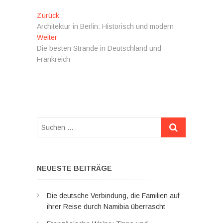
Beitragsnavigation
Vorheriger
Zurück
Beitrag:
Architektur in Berlin: Historisch und modern
Nächster
Weiter
Beitrag:
Die besten Strände in Deutschland und
Frankreich
Suchen
…
NEUESTE BEITRÄGE
Die deutsche Verbindung, die Familien auf
ihrer Reise durch Namibia überrascht