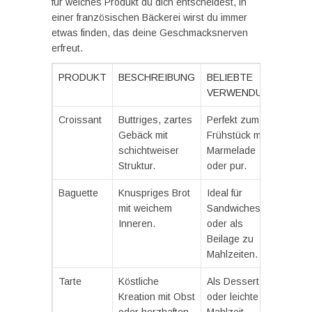
für welches Produkt du dich entscheidest, in
einer französischen Bäckerei wirst du immer
etwas finden, das deine Geschmacksnerven
erfreut.
PRODUKT
BESCHREIBUNG
BELIEBTE
VERWENDUNG
Croissant
Buttriges, zartes
Perfekt zum
Gebäck mit
Frühstück mit
schichtweiser
Marmelade
Struktur.
oder pur.
Baguette
Knuspriges Brot
Ideal für
mit weichem
Sandwiches
Inneren.
oder als
Beilage zu
Mahlzeiten.
Tarte
Köstliche
Als Dessert
Kreation mit Obst
oder leichte
oder herzhaften
Mahlzeit