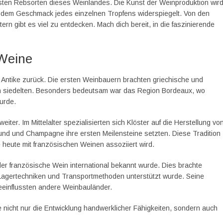
dsten Rebsorten dieses Weinlandes. Die Kunst der Weinproduktion wir
und dem Geschmack jedes einzelnen Tropfens widerspiegelt. Von den
n gibt es viel zu entdecken. Mach dich bereit, in die faszinierende
 Weine
e Antike zurück. Die ersten Weinbauern brachten griechische und
ich siedelten. Besonders bedeutsam war das Region Bordeaux, wo
urde.
iter. Im Mittelalter spezialisierten sich Klöster auf die Herstellung vo
nd und Champagne ihre ersten Meilensteine setzten. Diese Tradition
ie heute mit französischen Weinen assoziiert wird.
er französische Wein international bekannt wurde. Dies brachte
e Lagertechniken und Transportmethoden unterstützt wurde. Seine
eeinflussten andere Weinbauländer.
 nicht nur die Entwicklung handwerklicher Fähigkeiten, sondern auch