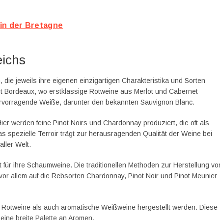
in der Bretagne
eichs
n, die jeweils ihre eigenen einzigartigen Charakteristika und Sorten
t Bordeaux, wo erstklassige Rotweine aus Merlot und Cabernet
ervorragende Weiße, darunter den bekannten Sauvignon Blanc.
r werden feine Pinot Noirs und Chardonnay produziert, die oft als
 spezielle Terroir trägt zur herausragenden Qualität der Weine bei
ller Welt.
 für ihre Schaumweine. Die traditionellen Methoden zur Herstellung vo
or allem auf die Rebsorten Chardonnay, Pinot Noir und Pinot Meunier
e Rotweine als auch aromatische Weißweine hergestellt werden. Diese
 eine breite Palette an Aromen.