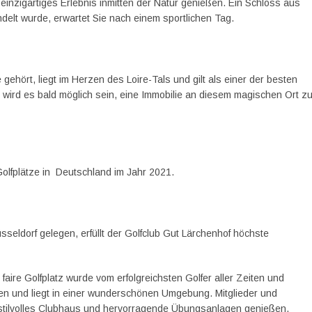
n einzigartiges Erlebnis inmitten der Natur genießen. Ein Schloss aus
delt wurde, erwartet Sie nach einem sportlichen Tag.
hört, liegt im Herzen des Loire-Tals und gilt als einer der besten
 wird es bald möglich sein, eine Immobilie an diesem magischen Ort z
Golfplätze in Deutschland im Jahr 2021.
seldorf gelegen, erfüllt der Golfclub Gut Lärchenhof höchste
aire Golfplatz wurde vom erfolgreichsten Golfer aller Zeiten und
fen und liegt in einer wunderschönen Umgebung. Mitglieder und
stilvolles Clubhaus und hervorragende Übungsanlagen genießen.