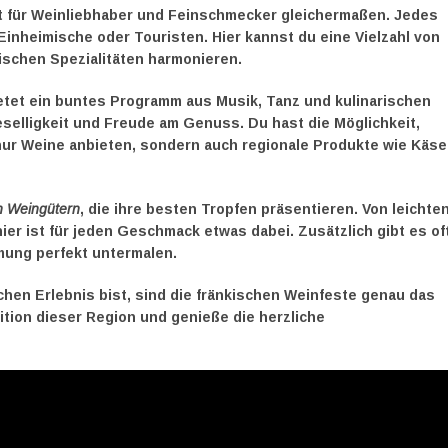
ht für Weinliebhaber und Feinschmecker gleichermaßen. Jedes
Einheimische oder Touristen. Hier kannst du eine Vielzahl von
kischen Spezialitäten harmonieren.
etet ein buntes Programm aus Musik, Tanz und kulinarischen
eselligkeit und Freude am Genuss. Du hast die Möglichkeit,
 nur Weine anbieten, sondern auch regionale Produkte wie Käse
n Weingütern
, die ihre besten Tropfen präsentieren. Von leichte
er ist für jeden Geschmack etwas dabei. Zusätzlich gibt es of
mmung perfekt untermalen.
hen Erlebnis bist, sind die
fränkischen Weinfeste
genau das
dition dieser Region und genieße die herzliche