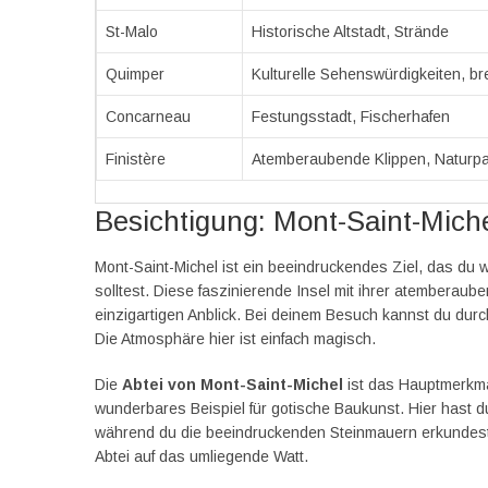
St-Malo
Historische Altstadt, Strände
Quimper
Kulturelle Sehenswürdigkeiten, b
Concarneau
Festungsstadt, Fischerhafen
Finistère
Atemberaubende Klippen, Naturp
Besichtigung: Mont-Saint-Mich
Mont-Saint-Michel ist ein beeindruckendes Ziel, das du
solltest. Diese faszinierende Insel mit ihrer atemberau
einzigartigen Anblick. Bei deinem Besuch kannst du du
Die Atmosphäre hier ist einfach magisch.
Die
Abtei von Mont-Saint-Michel
ist das Hauptmerkmal 
wunderbares Beispiel für gotische Baukunst. Hier hast d
während du die beeindruckenden Steinmauern erkundest. 
Abtei auf das umliegende Watt.