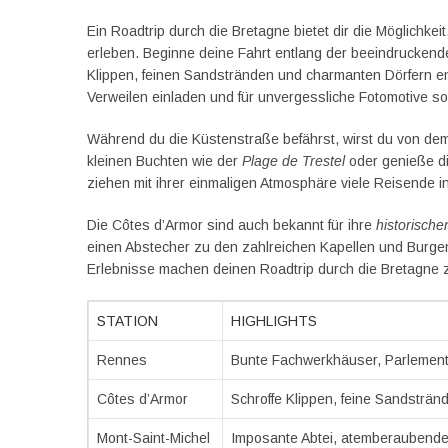
Ein Roadtrip durch die Bretagne bietet dir die Möglichke
erleben. Beginne deine Fahrt entlang der beeindrucken
Klippen, feinen Sandstränden und charmanten Dörfern entf
Verweilen einladen und für unvergessliche Fotomotive s
Während du die Küstenstraße befährst, wirst du von dem
kleinen Buchten wie der
Plage de Trestel
oder genieße di
ziehen mit ihrer einmaligen Atmosphäre viele Reisende i
Die Côtes d’Armor sind auch bekannt für ihre
historisch
einen Abstecher zu den zahlreichen Kapellen und Burgen
Erlebnisse machen deinen Roadtrip durch die Bretagne z
STATION
HIGHLIGHTS
Rennes
Bunte Fachwerkhäuser, Parlement
Côtes d’Armor
Schroffe Klippen, feine Sandsträn
Mont-Saint-Michel
Imposante Abtei, atemberaubende