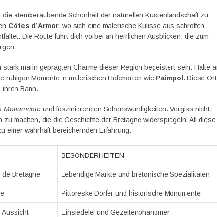
it, die atemberaubende Schönheit der naturellen Küstenlandschaft zu
den
Côtes d’Armor
, wo sich eine malerische Kulisse aus schroffen
altet. Die Route führt dich vorbei an herrlichen Ausblicken, die zum
orgen.
 stark marin geprägten Charme dieser Region begeistert sein. Halte a
e ruhigen Momente in malerischen Hafenorten wie
Paimpol
. Diese Or
n ihren Bann.
en Monumente
und faszinierenden Sehenswürdigkeiten. Vergiss nicht,
 zu machen, die die Geschichte der Bretagne widerspiegeln. All diese
u einer wahrhaft bereichernden Erfahrung.
BESONDERHEITEN
 de Bretagne
Lebendige Märkte und bretonische Spezialitäten
de
Pittoreske Dörfer und historische Monumente
 Aussicht
Einsiedelei und Gezeitenphänomen