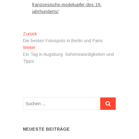
franzoesische-modekupfer-des-19-
jahrhunderts/
Beitragsnavigation
Vorheriger
Zurück
Beitrag:
Die besten Fotospots in Berlin und Paris
Nächster
Weiter
Beitrag:
Ein Tag in Augsburg: Sehenswürdigkeiten und
Tipps
Suchen
…
NEUESTE BEITRÄGE