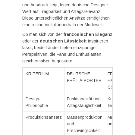
und Ausdruck liegt, legen deutsche Designer
Wert auf Tragbarkeit und Alltagsrelevanz.
Diese unterschiedlichen Ansätze ermöglichen
eine reiche Vielfalt innerhalb der Modewelt.
Ob man sich von der
französischen Eleganz
oder der
deutschen Lässigkeit
inspirieren
lässt, beide Länder bieten einzigartige
Perspektiven, die Fans und Enthusiasten
gleichermaßen begeistern.
KRITERIUM
DEUTSCHE
FRANZÖSISC
PRÊT-À-PORTER
HAUTE
COUTURE
Design-
Funktionalität und
Kreativität und
Philosophie
Alltagstauglichkeit
Individualität
Produktionsansatz
Massenproduktion
Maßanfertigu
und
und Exklusivit
Erschwinglichkeit