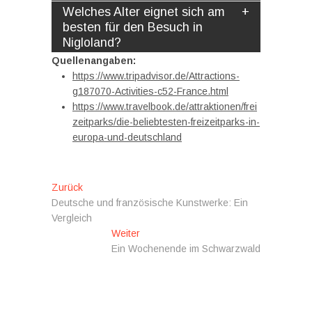
Welches Alter eignet sich am
besten für den Besuch in
Nigloland?
Quellenangaben:
https://www.tripadvisor.de/Attractions-
g187070-Activities-c52-France.html
https://www.travelbook.de/attraktionen/frei
zeitparks/die-beliebtesten-freizeitparks-in-
europa-und-deutschland
Beitragsnavigation
Vorheriger
Zurück
Beitrag:
Deutsche und französische Kunstwerke: Ein
Vergleich
Nächster
Weiter
Beitrag:
Ein Wochenende im Schwarzwald