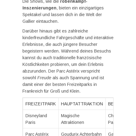
Die Shows, wie die
robenkampf-
Inszenierungen
, bieten ein einzigartiges
Spektakel und lassen dich in die Welt der
Gallier eintauchen.
Darüber hinaus gibt es zahlreiche
kinderfreundliche Fahrgeschäfte und interaktive
Erlebnisse, die auch jüngere Besucher
begeistern werden. Während deines Besuchs
kannst du auch traditionelle französische
Köstlichkeiten probieren, um dein Erlebnis
abzurunden. Der Parc Astérix verspricht
sowohl
Freude
als auch Spannung und ist
damit einer der besten Freizeitparks in
Frankreich für Groß und Klein.
FREIZEITPARK
HAUPTATTRAKTION
BESONDERH
Disneyland
Magische
Charaktertreff
Paris
Attraktionen
Paraden
Parc Astérix
Goudurix Achterbahn
Gallisches Dor