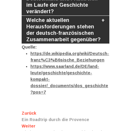
im Laufe der Geschichte
verändert?
Welche aktuellen
Herausforderungen stehen
der deutsch-französischen
Zusammenarbeit gegenüber?
Quelle:
https://de.wikipedia.org/wiki/Deutsch-
franz%C3%B6sische_Beziehungen
https://www.saarland.de/DE/land-
leute/geschichte/geschichte-
kompakt-
dossier/_documents/dos_geschichte
?pos=7
Beitragsnavigation
Vorheriger
Zurück
Beitrag:
Ein Roadtrip durch die Provence
Nächster
Weiter