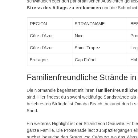
schwindelerregenden panoramischen Aussichten genießt.
Stress des Alltags zu entkommen
und die Schönheit 
REGION
STRANDNAME
BE
Côte d’Azur
Nice
Pro
Côte d’Azur
Saint-Tropez
Leg
Bretagne
Cap Fréhel
Hoh
Familienfreundliche Strände i
Die Normandie begeistert mit ihren
familienfreundlich
sind. Hier findest du sowohl weitläufige Sandstrände als 
beliebtesten Strände ist Omaha Beach, bekannt durch se
Sand.
Ein weiteres Highlight ist der Strand von Deauville. Er bi
ganze Familie. Die Promenade lädt zu Spaziergängen ei
suchst, besuche den
Strand von Cabourg
, wo das Wasse