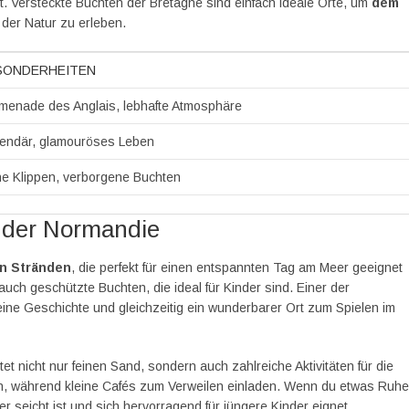
 Versteckte Buchten der Bretagne sind einfach ideale Orte, um
dem
der Natur zu erleben.
SONDERHEITEN
menade des Anglais, lebhafte Atmosphäre
endär, glamouröses Leben
e Klippen, verborgene Buchten
n der Normandie
en Stränden
, die perfekt für einen entspannten Tag am Meer geeignet
auch geschützte Buchten, die ideal für Kinder sind. Einer der
ine Geschichte und gleichzeitig ein wunderbarer Ort zum Spielen im
etet nicht nur feinen Sand, sondern auch zahlreiche Aktivitäten für die
n, während kleine Cafés zum Verweilen einladen. Wenn du etwas Ruhe
r seicht ist und sich hervorragend für jüngere Kinder eignet.