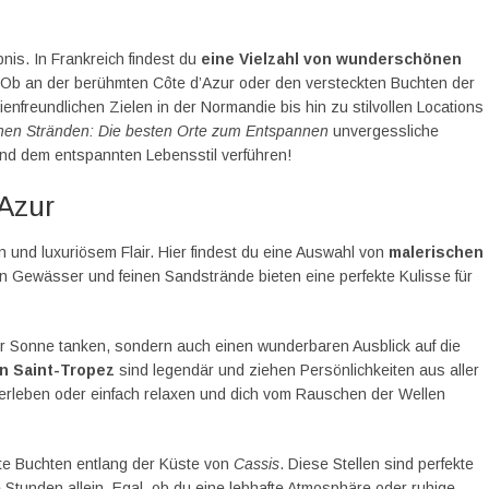
nis. In Frankreich findest du
eine Vielzahl von wunderschönen
. Ob an der berühmten Côte d’Azur oder den versteckten Buchten der
enfreundlichen Zielen in der Normandie bis hin zu stilvollen Locations
chen Stränden: Die besten Orte zum Entspannen
unvergessliche
nd dem entspannten Lebensstil verführen!
’Azur
n und luxuriösem Flair. Hier findest du eine Auswahl von
malerischen
n Gewässer und feinen Sandstrände bieten eine perfekte Kulisse für
ur Sonne tanken, sondern auch einen wunderbaren Ausblick auf die
in Saint-Tropez
sind legendär und ziehen Persönlichkeiten aus aller
erleben oder einfach relaxen und dich vom Rauschen der Wellen
te Buchten entlang der Küste von
Cassis
. Diese Stellen sind perfekte
Stunden allein. Egal, ob du eine lebhafte Atmosphäre oder ruhige