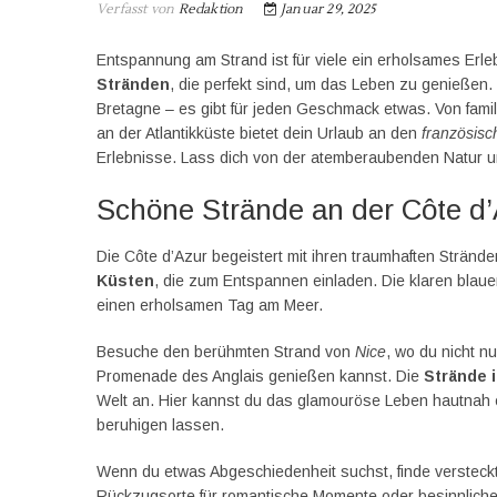
Verfasst von
Redaktion
Januar 29, 2025
Entspannung am Strand ist für viele ein erholsames Erleb
Stränden
, die perfekt sind, um das Leben zu genießen
Bretagne – es gibt für jeden Geschmack etwas. Von famili
an der Atlantikküste bietet dein Urlaub an den
französis
Erlebnisse. Lass dich von der atemberaubenden Natur u
Schöne Strände an der Côte d
Die Côte d’Azur begeistert mit ihren traumhaften Strände
Küsten
, die zum Entspannen einladen. Die klaren blaue
einen erholsamen Tag am Meer.
Besuche den berühmten Strand von
Nice
, wo du nicht n
Promenade des Anglais genießen kannst. Die
Strände 
Welt an. Hier kannst du das glamouröse Leben hautnah 
beruhigen lassen.
Wenn du etwas Abgeschiedenheit suchst, finde versteck
Rückzugsorte für romantische Momente oder besinnliche 