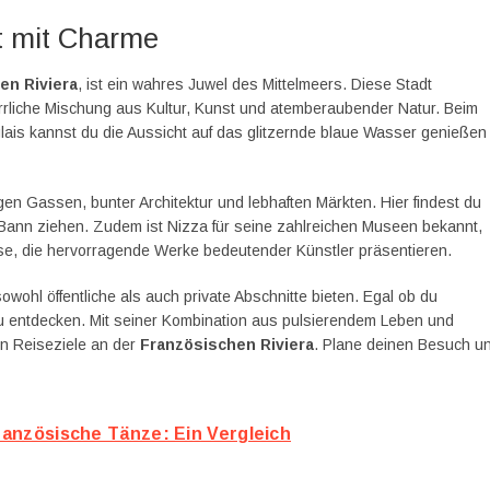
t mit Charme
en Riviera
, ist ein wahres Juwel des Mittelmeers. Diese Stadt
errliche Mischung aus Kultur, Kunst und atemberaubender Natur. Beim
is kannst du die Aussicht auf das glitzernde blaue Wasser genießen
engen Gassen, bunter Architektur und lebhaften Märkten. Hier findest du
n Bann ziehen. Zudem ist Nizza für seine zahlreichen Museen bekannt,
e, die hervorragende Werke bedeutender Künstler präsentieren.
owohl öffentliche als auch private Abschnitte bieten. Egal ob du
s zu entdecken. Mit seiner Kombination aus pulsierendem Leben und
en Reiseziele an der
Französischen Riviera
. Plane deinen Besuch u
anzösische Tänze: Ein Vergleich