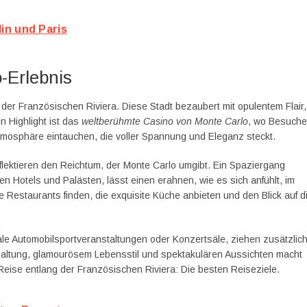
lin und Paris
-Erlebnis
er Französischen Riviera. Diese Stadt bezaubert mit opulentem Flair,
 Highlight ist das
weltberühmte Casino von Monte Carlo
, wo Besuche
tmosphäre eintauchen, die voller Spannung und Eleganz steckt.
eflektieren den Reichtum, der Monte Carlo umgibt. Ein Spaziergang
 Hotels und Palästen, lässt einen erahnen, wie es sich anfühlt, im
e Restaurants finden, die exquisite Küche anbieten und den Blick auf d
nale Automobilsportveranstaltungen oder Konzertsäle, ziehen zusätzlic
altung, glamourösem Lebensstil und spektakulären Aussichten macht
Reise entlang der Französischen Riviera: Die besten Reiseziele.