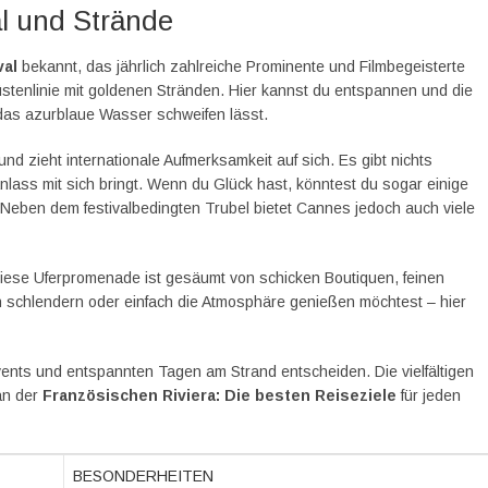
l und Strände
val
bekannt, das jährlich zahlreiche Prominente und Filmbegeisterte
stenlinie mit goldenen Stränden. Hier kannst du entspannen und die
das azurblaue Wasser schweifen lässt.
und zieht internationale Aufmerksamkeit auf sich. Es gibt nichts
lass mit sich bringt. Wenn du Glück hast, könntest du sogar einige
 Neben dem festivalbedingten Trubel bietet Cannes jedoch auch viele
Diese Uferpromenade ist gesäumt von schicken Boutiquen, feinen
h schlendern oder einfach die Atmosphäre genießen möchtest – hier
ents und entspannten Tagen am Strand entscheiden. Die vielfältigen
an der
Französischen Riviera: Die besten Reiseziele
für jeden
BESONDERHEITEN