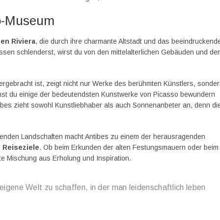
so-Museum
en Riviera
, die durch ihre charmante Altstadt und das beeindruckend
en schlenderst, wirst du von den mittelalterlichen Gebäuden und de
rgebracht ist, zeigt nicht nur Werke des berühmten Künstlers, sonde
kannst du einige der bedeutendsten Kunstwerke von Picasso bewundern
tibes zieht sowohl Kunstliebhaber als auch Sonnenanbeter an, denn di
benden Landschaften macht Antibes zu einem der herausragenden
 Reiseziele
. Ob beim Erkunden der alten Festungsmauern oder beim
te Mischung aus Erholung und Inspiration.
 eigene Welt zu schaffen, in der man leidenschaftlich leben