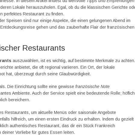
finesse. In diesem Artikel findest du wertvolle
Tipps und Empfehlungen
eren Lokale herauszuholen. Egal, ob du die klassischen Gerichte od
in perfektes Restaurant zu finden.
er Speisen sind nur einige Aspekte, die einen gelungenen Abend im
Entdeckungsreise gehen und das zauberhafte Flair der französischen
ischer Restaurants
rants
auszuwählen, ist es wichtig, auf bestimmte Merkmale zu achten
ichte anbietet, die oft regional variieren. Ein Ort, der lokale
bot hat, überzeugt durch seine Glaubwürdigkeit.
als. Die Einrichtung sollte eine gewisse
französische Note
gantes Ambiente. Auch der Service spielt eine bedeutende Rolle; höflic
lich bereichern.
es Restaurants, um aktuelle Menüs oder saisonale Angebote
ls hilfreich, um einen ersten Eindruck zu erhalten. Indem du gezielt
irklich authentisches Restaurant, das dir ein Stück Frankreich
 deiner Vorliebe für gutes Essen leiten.