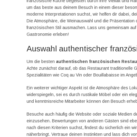
französische Küche begeistert durch ihre Vielfalt und Raf
um das beste aus deinem Besuch in einem dieser besond
moderne Interpretationen suchst, wir helfen dir dabei, de
Die Atmosphäre, die Weinauswahl und die Präsentation d
französischen Stil ausmachen. Lass uns gemeinsam auf 
Gastronomie erleben!
Auswahl authentischer französ
Um die besten
authentischen französischen Restau
Achte zunächst darauf, ob das Restaurant traditionelle Ger
Spezialitäten wie Coq au Vin oder Bouillabaisse im Ange
Ein weiterer wichtiger Aspekt ist die Atmosphäre des Lok
widerspiegeln, sei es durch rustikale Möbel oder ein ele
und kenntnisreiche Mitarbeiter können den Besuch erheb
Besuche auch häufig die Website oder soziale Medien d
einzusehen. Bewertungen von anderen Gästen sind ebenfal
nach diesen Kriterien suchst, findest du sicherlich ein w
näherbringt. Vertraue deinen Instinkten und lass dich von