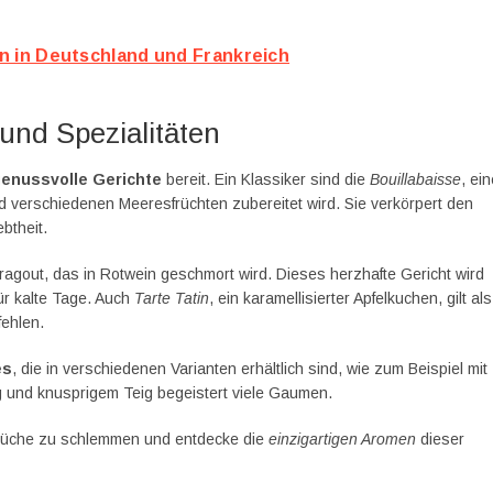
n in Deutschland und Frankreich
 und Spezialitäten
enussvolle Gerichte
bereit. Ein Klassiker sind die
Bouillabaisse
, ei
d verschiedenen Meeresfrüchten zubereitet wird. Sie verkörpert den
btheit.
ragout, das in Rotwein geschmort wird. Dieses herzhafte Gericht wird
für kalte Tage. Auch
Tarte Tatin
, ein karamellisierter Apfelkuchen, gilt als
fehlen.
es
, die in verschiedenen Varianten erhältlich sind, wie zum Beispiel mit
g und knusprigem Teig begeistert viele Gaumen.
 Küche zu schlemmen und entdecke die
einzigartigen Aromen
dieser