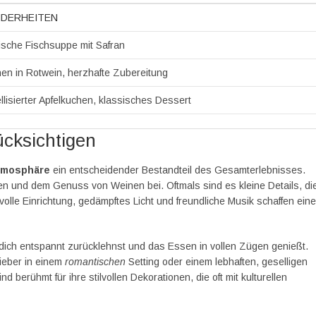
DERHEITEN
ische Fischsuppe mit Safran
en in Rotwein, herzhafte Zubereitung
lisierter Apfelkuchen, klassisches Dessert
cksichtigen
tmosphäre
ein entscheidender Bestandteil des Gesamterlebnisses.
n und dem Genuss von Weinen bei. Oftmals sind es kleine Details, di
le Einrichtung, gedämpftes Licht und freundliche Musik schaffen eine
dich entspannt zurücklehnst und das Essen in vollen Zügen genießt.
ieber in einem
romantischen
Setting oder einem lebhaften, geselligen
erühmt für ihre stilvollen Dekorationen, die oft mit kulturellen