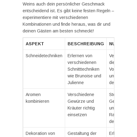
Weins auch dein persönlicher Geschmack
entscheidend ist. Es gibt keine festen Regeln –
experimentiere mit verschiedenen
Kombinationen und finde heraus, was dir und
deinen Gästen am besten schmeckt!
ASPEKT
BESCHREIBUNG
NUTZEN
Schneidetechniken
Erlernen von
Verbessert
verschiedenen
die
Schnitttechniken
Vorbereitung
wie Brunoise und
und Optik
Julienne
der Speisen
Aromen
Verschiedene
Steigert den
kombinieren
Gewürze und
Geschmack
Kräuter richtig
und die
einsetzen
Raffinesse
der Gerichte
Dekoration von
Gestaltung der
Erhöht die