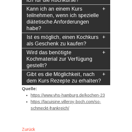
ich für die Kochkurse?
Kann ich an einem Kurs
teilnehmen, wenn ich spezielle
diätetische Anforderungen
habe?
Ist es möglich, einen Kochkurs
als Geschenk zu kaufen?
Wird das benötigte
Kochmaterial zur Verfügung
gestellt?
Gibt es die Möglichkeit, nach
dem Kurs Rezepte zu erhalten?
Quelle:
https://www.vhs-hamburg.de/kochen-23
https://lacuisine.villeroy-boch.com/so-
schmeckt-frankreich/
Beitragsnavigation
Vorheriger
Zurück