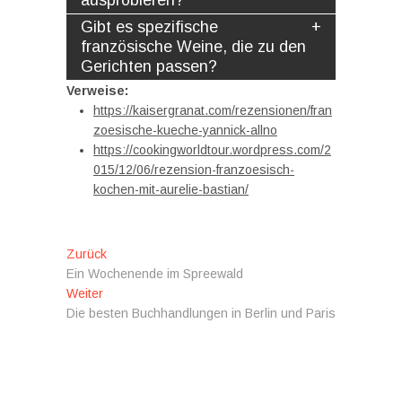
ausprobieren?
Gibt es spezifische
französische Weine, die zu den
Gerichten passen?
Verweise:
https://kaisergranat.com/rezensionen/fran
zoesische-kueche-yannick-allno
https://cookingworldtour.wordpress.com/2
015/12/06/rezension-franzoesisch-
kochen-mit-aurelie-bastian/
Beitragsnavigation
Vorheriger
Zurück
Beitrag:
Ein Wochenende im Spreewald
Nächster
Weiter
Beitrag:
Die besten Buchhandlungen in Berlin und Paris