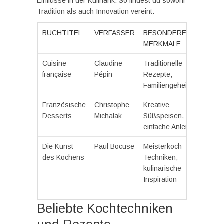
Einflüsse in der Kulinarik. So findest du sowohl
Tradition als auch Innovation vereint.
BUCHTITEL
VERFASSER
BESONDERE
MERKMALE
Cuisine
Claudine
Traditionelle
française
Pépin
Rezepte,
Familiengeheimnisse
Französische
Christophe
Kreative
Desserts
Michalak
Süßspeisen,
einfache Anleitungen
Die Kunst
Paul Bocuse
Meisterkoch-
des Kochens
Techniken,
kulinarische
Inspiration
Beliebte Kochtechniken