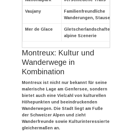
Vaujany
Familienfreundliche
Leicht
Wanderungen, Stausee
mitte
Mer de Glace
Gletscherlandschaften,
Von le
alpine Szenerie
moder
Montreux: Kultur und
Wanderwege in
Kombination
Montreux ist nicht nur bekannt für seine
malerische Lage am Genfersee, sondern
bietet auch eine Vielzahl von
kulturellen
Höhepunkten
und beeindruckenden
Wanderwegen. Die Stadt liegt am Fuße
der Schweizer Alpen und zieht
Wanderfreunde sowie Kulturinteressierte
gleichermaßen an.