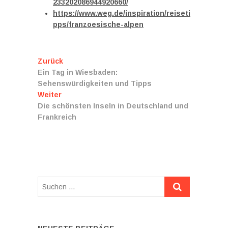
233202086944920660/
https://www.weg.de/inspiration/reiseti
pps/franzoesische-alpen
Beitragsnavigation
Vorheriger
Zurück
Beitrag:
Ein Tag in Wiesbaden:
Sehenswürdigkeiten und Tipps
Nächster
Weiter
Beitrag:
Die schönsten Inseln in Deutschland und
Frankreich
Suchen
…