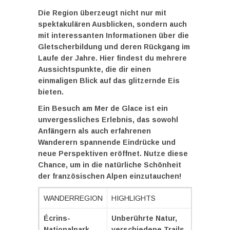
Die Region überzeugt nicht nur mit
spektakulären Ausblicken, sondern auch
mit interessanten Informationen über die
Gletscherbildung und deren Rückgang im
Laufe der Jahre. Hier findest du mehrere
Aussichtspunkte, die dir einen
einmaligen Blick auf das glitzernde Eis
bieten.
Ein Besuch am Mer de Glace ist ein
unvergessliches Erlebnis, das sowohl
Anfängern als auch erfahrenen
Wanderern spannende Eindrücke und
neue Perspektiven eröffnet. Nutze diese
Chance, um in die natürliche Schönheit
der
französischen Alpen
einzutauchen!
WANDERREGION
HIGHLIGHTS
AKTIV
Écrins-
Unberührte Natur,
Für al
Nationalpark
verschiedene Trails
Fitne