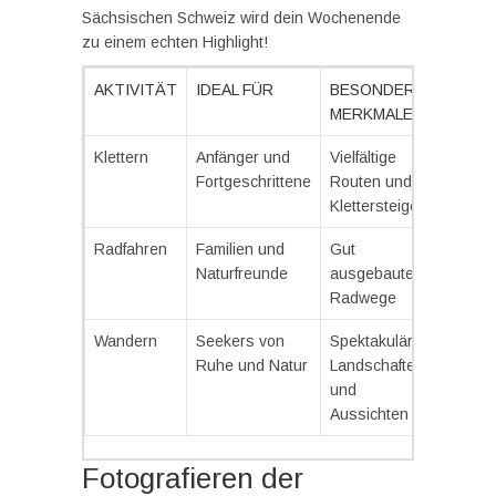
Sächsischen Schweiz wird dein Wochenende
zu einem echten Highlight!
AKTIVITÄT
IDEAL FÜR
BESONDERE
MERKMALE
Klettern
Anfänger und
Vielfältige
Fortgeschrittene
Routen und
Klettersteige
Radfahren
Familien und
Gut
Naturfreunde
ausgebaute
Radwege
Wandern
Seekers von
Spektakuläre
Ruhe und Natur
Landschaften
und
Aussichten
Fotografieren der