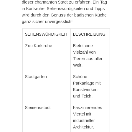
dieser charmanten Stadt zu erfahren. Ein Tag
in Karlsruhe: Sehenswürdigkeiten und Tipps
wird durch den Genuss der badischen Küche
ganz sicher unvergesslich!
SEHENSWÜRDIGKEIT
BESCHREIBUNG
EMPFEHL
Zoo Karlsruhe
Bietet eine
Achte auf d
Vielzahl von
Fütterungsz
Tieren aus aller
Welt.
Stadtgarten
Schöne
Ideal für ei
Parkanlage mit
gemütliche
Kunstwerken
Spaziergan
und Teich.
Siemensstadt
Faszinierendes
Besuche di
Viertel mit
kleinen Caf
industrieller
und Geschä
Architektur.