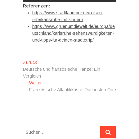
Referenzen:
https://www.stadtlandtour.de/reisen-
orte/karlsruhe-mit-kindern
https://www.gruenumdiewelt.de/europa/de
utschland/karlsruhe-sehenswurdigkeiten-
und-tipps-fur-deinen-stadtetrip/
Beitragsnavigation
Vorheriger
Zurück
Beitrag:
Deutsche und französische Tänze: Ein
Vergleich
Nächster
Weiter
Beitrag:
Französische Atlantikküste: Die besten Orte
Suchen
…