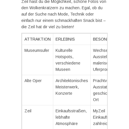
Zeil hast du die Möglichkeit, schöne Fotos von
den Wolkenkratzern zu machen. Egal, ob du
auf der Suche nach Mode, Technik oder
einfach nur einem schmackhaften Snack bist –
die Zeil hat dir viel zu bieten!
ATTRAKTION
ERLEBNIS
BESONDERHEITE
Museumsufer
Kulturelle
Wechselnde
Hotspots,
Ausstellungen,
verschiedene
malerische
Museen
Uferpromenade
Alte Oper
Architektonisches
Prachtvolle
Meisterwerk,
Ausstattung,
Konzerte
geschichtsträchtige
Ort
Zeil
Einkaufsstraßen,
MyZeil
lebhafte
Einkaufszentrum,
Atmosphäre
zahlreiche Cafés