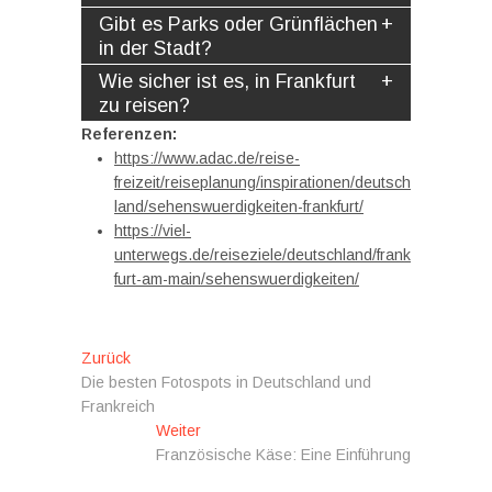
Gibt es Parks oder Grünflächen
in der Stadt?
Wie sicher ist es, in Frankfurt
zu reisen?
Referenzen:
https://www.adac.de/reise-
freizeit/reiseplanung/inspirationen/deutsch
land/sehenswuerdigkeiten-frankfurt/
https://viel-
unterwegs.de/reiseziele/deutschland/frank
furt-am-main/sehenswuerdigkeiten/
Beitragsnavigation
Vorheriger
Zurück
Beitrag:
Die besten Fotospots in Deutschland und
Frankreich
Nächster
Weiter
Beitrag:
Französische Käse: Eine Einführung