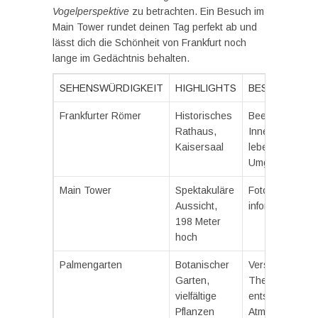
Vogelperspektive
zu betrachten. Ein Besuch im
Main Tower rundet deinen Tag perfekt ab und
lässt dich die Schönheit von Frankfurt noch
lange im Gedächtnis behalten.
SEHENSWÜRDIGKEIT
HIGHLIGHTS
BESONDERHE
Frankfurter Römer
Historisches
Beeindruckend
Rathaus,
Innenarchitektu
Kaisersaal
lebendige
Umgebung
Main Tower
Spektakuläre
Fotogene Skyli
Aussicht,
informative Dis
198 Meter
hoch
Palmengarten
Botanischer
Verschiedene
Garten,
Themengärten,
vielfältige
entspannende
Pflanzen
Atmosphäre