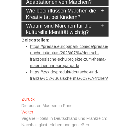
Adaptationen von Märchen?
Wie beeinflussen Märchen die
Kreativität bei Kindern?
Warum sind Märchen für die
kulturelle Identität wichtig?
Belegstellen:
https://presse.europapark.com/de/presse/
nachricht/datum/2023/07/04/deutsch-
franzoesische-schulprojekte-zum-thema-
maerchen-im-europa-park/
https://zyx.de/produkt/deutsche-und-
franza%C2%B6sische-ma%C2%A4rchen/
Beitragsnavigation
Vorheriger
Zurück
Beitrag:
Die besten Museen in Paris
Nächster
Weiter
Beitrag:
Vegane Hotels in Deutschland und Frankreich:
Nachhaltigkeit erleben und genießen