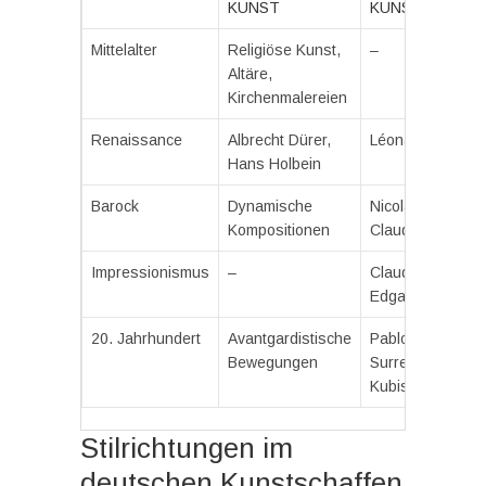
KUNST
KUNST
Mittelalter
Religiöse Kunst,
–
Altäre,
Kirchenmalereien
Renaissance
Albrecht Dürer,
Léonard de Vinci
Hans Holbein
Barock
Dynamische
Nicolas Poussin,
Kompositionen
Claude Lorrain
Impressionismus
–
Claude Monet,
Edgar Degas
20. Jahrhundert
Avantgardistische
Pablo Picasso,
Bewegungen
Surrealismus,
Kubismus
Stilrichtungen im
deutschen Kunstschaffen