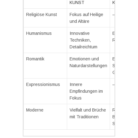
KUNST
KUNST
Religiöse Kunst
Fokus auf Heilige
–
und Altäre
Humanismus
Innovative
Einflüsse au
Techniken,
Renaissanc
Detailreichtum
Romantik
Emotionen und
Einheit von
Naturdarstellungen
Schönem un
Gefühl
Expressionismus
Innere
–
Empfindungen im
Fokus
Moderne
Vielfalt und Brüche
Revolutionär
mit Traditionen
Bewegungen
Surrealismu