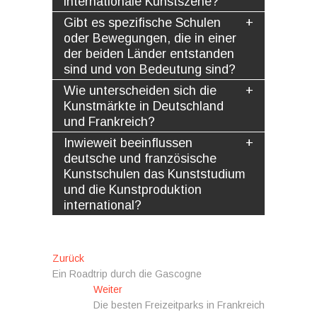
internationale Kunstszene?
Gibt es spezifische Schulen
oder Bewegungen, die in einer
der beiden Länder entstanden
sind und von Bedeutung sind?
Wie unterscheiden sich die
Kunstmärkte in Deutschland
und Frankreich?
Inwieweit beeinflussen
deutsche und französische
Kunstschulen das Kunststudium
und die Kunstproduktion
international?
Beitragsnavigation
Vorheriger
Zurück
Beitrag:
Ein Roadtrip durch die Gascogne
Nächster
Weiter
Beitrag:
Die besten Freizeitparks in Frankreich